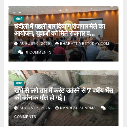
चंदौली
चंदौली में पहली बार दिव्यांग रोजगार मेले का
आयोजन, युवाओं को मिले रोजगार व
स्वरोजगार के अवसर ।
AUGUST 6, 2026
BHARATTIMESTODAY.COM
0 COMMENTS
चंदौली
खंभे से लगे तार मैं करंट उतरने से 7 वर्षीय भैंस
की दर्दनाक मौत हो गई।
AUGUST 6, 2026
NANDLAL SHARMA
0
COMMENTS