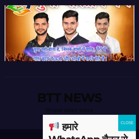
BTT NEWS
Bharat times today
हमारे