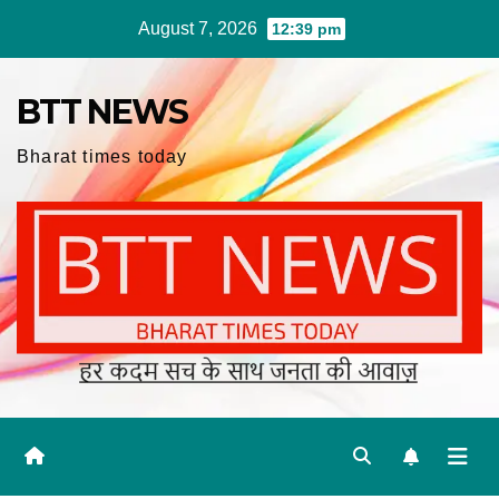
Skip
August 7, 2026
12:39 pm
to
content
BTT NEWS
Bharat times today