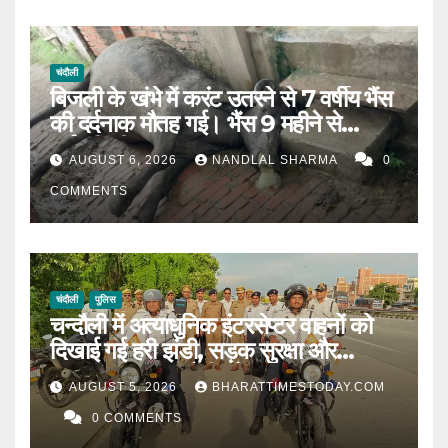
चंदौली
बिजली के खंभे में करंट उतरने से 7 वर्षीय भैंस
की दर्दनाक मौतह गई। भैंस 9 महीने से
गर्भवती थी।
AUGUST 6, 2026
NANDLAL SHARMA
0
COMMENTS
चंदौली
पुलिस
चन्दौली में अत्याधुनिक इंटरसेप्टर वाहनों को
दिखाई गई हरी झंडी, सड़क सुरक्षा और
यातायात व्यवस्था होगी और मजबूत l
AUGUST 5, 2026
BHARATTIMESTODAY.COM
0 COMMENTS