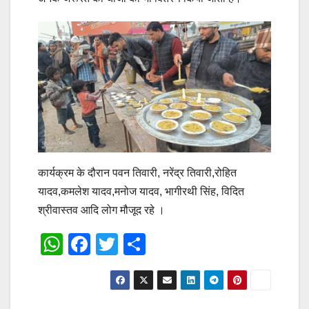
कार्यक्रम के दौरान पवन तिवारी, नरेंद्र तिवारी,रोहित
यादव,कमलेश यादव,मनोज यादव, भागीरथी सिंह, विदित
श्रीवास्तव आदि लोग मौजूद रहे ।
W
F
T
S
h
a
wi
h
at
c
tt
ar