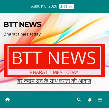
Skip
August 8, 2026
2:09 am
to
content
BTT NEWS
Bharat times today