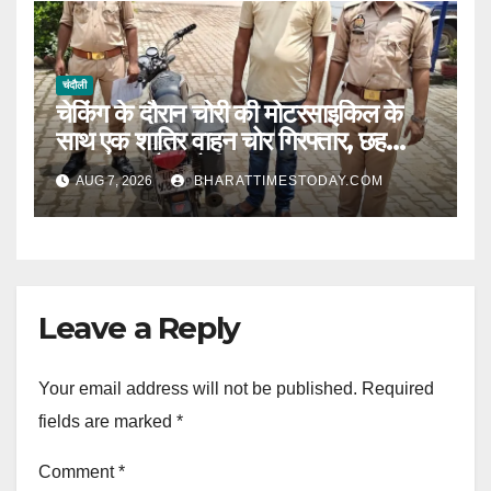
चंदौली
चेकिंग के दौरान चोरी की मोटरसाइकिल के
साथ एक शातिर वाहन चोर गिरफ्तार, छह
मुकदमों का है आरोपी l
AUG 7, 2026
BHARATTIMESTODAY.COM
Leave a Reply
Your email address will not be published.
Required
fields are marked
*
Comment
*