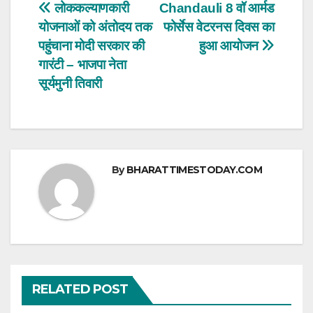
s
e
er
e
Post
लोककल्याणकारी
Chandauli 8 वॉ आर्मड
A
b
योजनाओं को अंतोदय तक
फोर्सेस वेटरनस दिवस का
navigation
p
o
पहुंचाना मोदी सरकार की
हुआ आयोजन
p
o
गारंटी – भाजपा नेता
सूर्यमुनी तिवारी
k
By
BHARATTIMESTODAY.COM
RELATED POST