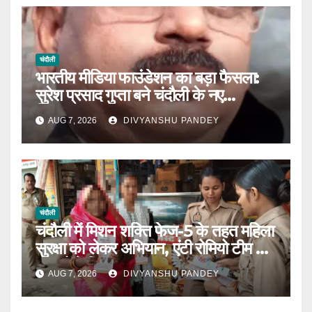
चंदौली
भारतीय मीडिया फाउंडेशन का बड़ा फैसला:
सुरेश प्रसाद गुप्ता बने चंदौली के नए
जिलाध्यक्ष|
AUG 7, 2026
DIVYANSHU PANDEY
चंदौली
चंदौली में मिशन शक्ति फेज-5 के तहत महिला
सुरक्षा को लेकर अभियान, एंटी रोमियो टीम ने
बाजारों में किया जागरूक|
AUG 7, 2026
DIVYANSHU PANDEY