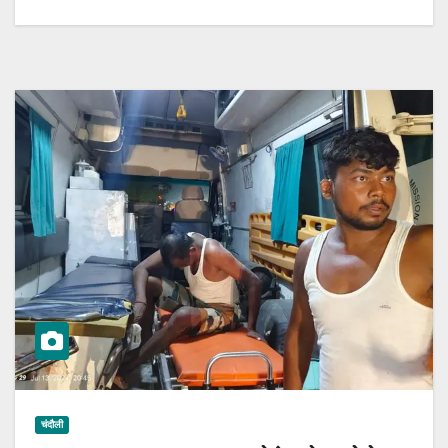
चंदौली