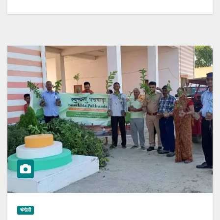
चंदौली