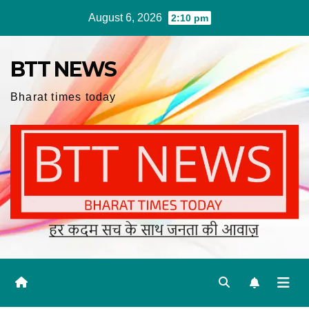
Skip
August 6, 2026
2:10 pm
to
content
BTT NEWS
Bharat times today