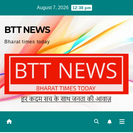
Skip
August 7, 2026
12:38 pm
to
content
BTT NEWS
Bharat times today