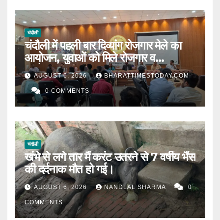
चंदौली
चंदौली में पहली बार दिव्यांग रोजगार मेले का
आयोजन, युवाओं को मिले रोजगार व
स्वरोजगार के अवसर ।
AUGUST 6, 2026
BHARATTIMESTODAY.COM
0 COMMENTS
चंदौली
खंभे से लगे तार मैं करंट उतरने से 7 वर्षीय भैंस
की दर्दनाक मौत हो गई।
AUGUST 6, 2026
NANDLAL SHARMA
0
COMMENTS