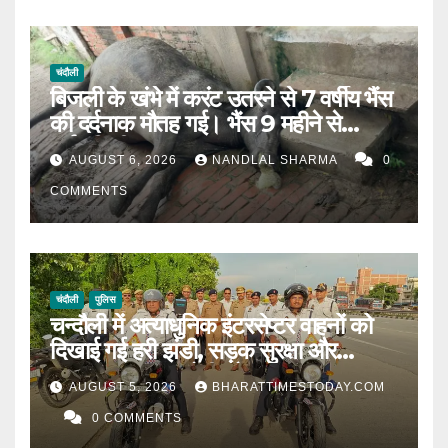
चंदौली
बिजली के खंभे में करंट उतरने से 7 वर्षीय भैंस
की दर्दनाक मौतह गई। भैंस 9 महीने से
गर्भवती थी।
AUGUST 6, 2026
NANDLAL SHARMA
0
COMMENTS
चंदौली
पुलिस
चन्दौली में अत्याधुनिक इंटरसेप्टर वाहनों को
दिखाई गई हरी झंडी, सड़क सुरक्षा और
यातायात व्यवस्था होगी और मजबूत l
AUGUST 5, 2026
BHARATTIMESTODAY.COM
0 COMMENTS