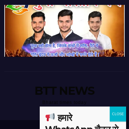
BTT NEWS
Bharat times today
हमारे