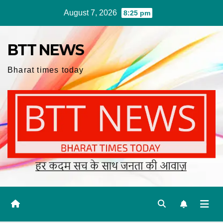
Skip
August 7, 2026
8:25 pm
to
content
BTT NEWS
Bharat times today