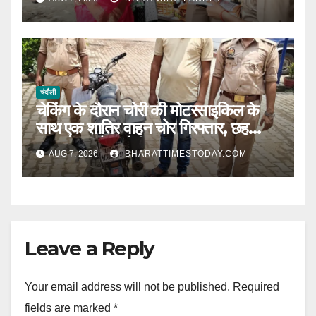
चंदौली
चेकिंग के दौरान चोरी की मोटरसाइकिल के
साथ एक शातिर वाहन चोर गिरफ्तार, छह
मुकदमों का है आरोपी l
AUG 7, 2026
BHARATTIMESTODAY.COM
Leave a Reply
Your email address will not be published.
Required
fields are marked
*