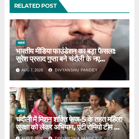
RELATED POST
चंदौली
भारतीय मीडिया फाउंडेशन का बड़ा फैसला:
सुरेश प्रसाद गुप्ता बने चंदौली के नए
जिलाध्यक्ष|
AUG 7, 2026
DIVYANSHU PANDEY
चंदौली
चंदौली में मिशन शक्ति फेज-5 के तहत महिला
सुरक्षा को लेकर अभियान, एंटी रोमियो टीम ने
बाजारों में किया जागरूक|
AUG 7, 2026
DIVYANSHU PANDEY