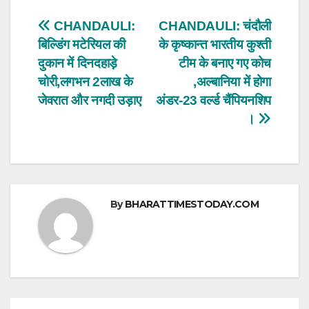
s
e
er
e
Post
CHANDAULI:
CHANDAULI: चंदौली
A
b
बिल्डिंग मटेरियल की
के कृष्कान्त भारतीय कुश्ती
navigation
p
o
दुकान में दिनदहाड़े
टीम के बनाए गए कोच
p
o
चोरी,लगभन 2लाख के
,अल्बानिया में होगा
जेवरात और नगदी उड़ाए
अंडर-23 वर्ल्ड चैंपियनशिप
k
।
By
BHARATTIMESTODAY.COM