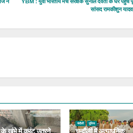
ाज ने
YBM : युवा भारतीय मंच संरक्षक सुनील देवता के घर पहुंचे पू
सांसद रामकीशुन याद
चंदौली
पुलिस
के खंभे में करंट उतरने
चन्दौली में अत्याधुनिक