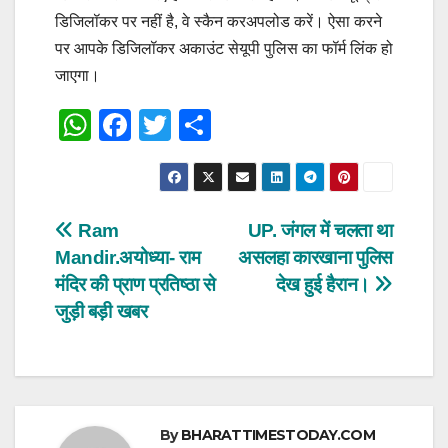
डिजिलॉकर पर नहीं है, वे स्कैन करअपलोड करें। ऐसा करने
पर आपके डिजिलॉकर अकाउंट सेयूपी पुलिस का फॉर्म लिंक हो
जाएगा।
W
F
T
S
h
a
wi
h
at
c
tt
ar
s
e
er
e
Post
Ram
UP. जंगल में चलता था
A
b
Mandir.अयोध्या- राम
असलहा कारखाना पुलिस
navigation
p
o
मंदिर की प्राण प्रतिष्ठा से
देख हुई हैरान।
p
o
जुड़ी बड़ी खबर
k
By
BHARATTIMESTODAY.COM