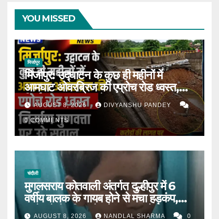
YOU MISSED
मिर्जापुर
मिर्जापुर: उद्घाटन के कुछ ही महीनों में
आमघाट ओवरब्रिज की एप्रोच रोड ध्वस्त,
निर्माण गुणवत्ता पर उठे सवाल |
AUGUST 8, 2026
DIVYANSHU PANDEY
0 COMMENTS
चंदौली
मुगलसराय कोतवाली अंतर्गत दुल्हीपुर में 6
वर्षीय बालक के गायब होने से मचा हड़कंप,
आधे घंटे में पुलिस ने खोजकर मां से मिलाया।
AUGUST 8, 2026
NANDLAL SHARMA
0