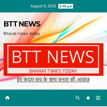
Skip
August 9, 2026
2:49 pm
to
content
BTT NEWS
Bharat times today