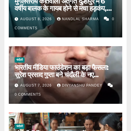
मुगलसराय कोतवाली अंतर्गत दुल्हीपुर में 6
वर्षीय बालक के गायब होने से मचा हड़कंप,
आधे घंटे में पुलिस ने खोजकर मां से मिलाया।
AUGUST 8, 2026
NANDLAL SHARMA
0
COMMENTS
चंदौली
भारतीय मीडिया फाउंडेशन का बड़ा फैसला:
सुरेश प्रसाद गुप्ता बने चंदौली के नए
जिलाध्यक्ष|
AUGUST 7, 2026
DIVYANSHU PANDEY
0 COMMENTS
चंदौली