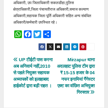
अधिकारी, उप जिलाधिकारी सकलडीहा,पुलिस
क्षेत्राधिकारी,जिला पंचायतीराज अधिकारी,समाज कल्याण
अधिकारी,सहायक जिला पूर्ति अधिकारी सहित अन्य संबंधित
अधिकारी/कर्मचारी उपस्थित रहे।
W
F
T
S
h
a
wi
h
at
c
tt
ar
s
e
er
e
Post
UP टीईटी पास करना
Mirzapur थाना
A
b
अब अनिवार्य नहीं,2010
अदलहाट पुलिस टीम द्वारा
navigation
p
o
से पहले नियुक्त सहायक
₹ 15-15 हजार के 04
p
o
अध्यापकों को इलाहाबाद
नफर इनामियां गैंगेस्टर
हाईकोर्ट द्वारा बड़ी राहत ।
एक्ट का वांछित अभियुक्त
k
गिरफ्तार