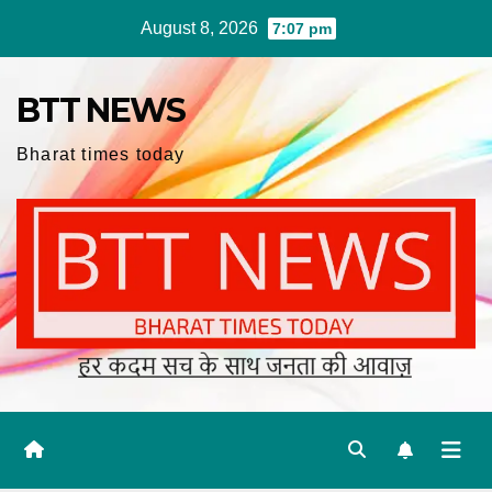
Skip
August 8, 2026
7:07 pm
to
content
BTT NEWS
Bharat times today