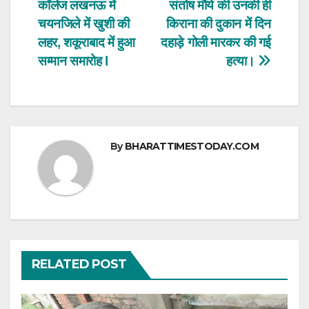
p
o
कॉलेज लखनऊ में
संतोष मौर्य की उनकी ही
चयनजिले में खुशी की
किराना की दुकान में दिन
k
लहर, शकूराबाद में हुआ
दहाड़े गोली मारकर की गई
सम्मान समारोह l
हत्या।
By
BHARATTIMESTODAY.COM
RELATED POST