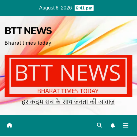
Skip
August 6, 2026
6:41 pm
to
content
BTT NEWS
Bharat times today