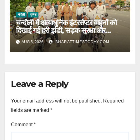
चंदौली
पुलिस
चन्दौली में अत्याधुनिक इंटरसेप्टर वाहनों को
दिखाई गई हरी झंडी, सड़क सुरक्षा और
यातायात व्यवस्था होगी और मजबूत l
AUG 5, 2026
BHARATTIMESTODAY.COM
Leave a Reply
Your email address will not be published.
Required
fields are marked
*
Comment
*