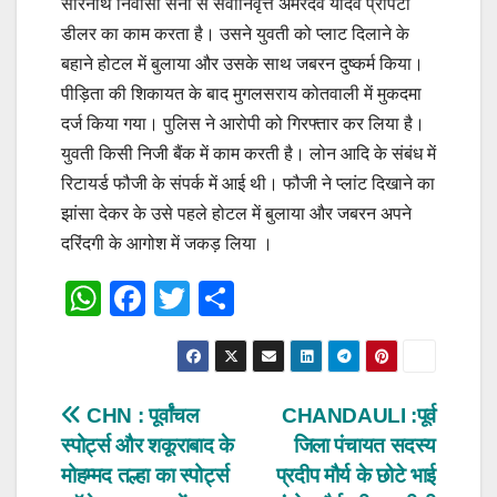
सारनाथ निवासी सेना से सेवानिवृत्त अमरदेव यादव प्रापर्टी
डीलर का काम करता है। उसने युवती को प्लाट दिलाने के
बहाने होटल में बुलाया और उसके साथ जबरन दुष्कर्म किया।
पीड़िता की शिकायत के बाद मुगलसराय कोतवाली में मुकदमा
दर्ज किया गया। पुलिस ने आरोपी को गिरफ्तार कर लिया है।
युवती किसी निजी बैंक में काम करती है। लोन आदि के संबंध में
रिटायर्ड फौजी के संपर्क में आई थी। फौजी ने प्लांट दिखाने का
झांसा देकर के उसे पहले होटल में बुलाया और जबरन अपने
दरिंदगी के आगोश में जकड़ लिया ।
W
F
T
S
h
a
wi
h
at
c
tt
ar
s
e
er
e
Post
CHN : पूर्वांचल
CHANDAULI :पूर्व
A
b
स्पोर्ट्स और शकूराबाद के
जिला पंचायत सदस्य
navigation
p
o
मोहम्मद तल्हा का स्पोर्ट्स
प्रदीप मौर्य के छोटे भाई