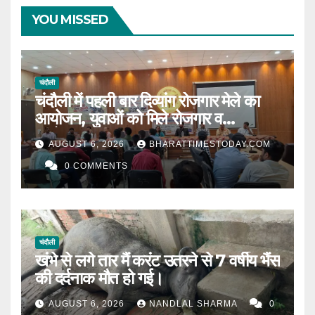
YOU MISSED
चंदौली
चंदौली में पहली बार दिव्यांग रोजगार मेले का
आयोजन, युवाओं को मिले रोजगार व
स्वरोजगार के अवसर ।
AUGUST 6, 2026
BHARATTIMESTODAY.COM
0 COMMENTS
चंदौली
खंभे से लगे तार मैं करंट उतरने से 7 वर्षीय भैंस
की दर्दनाक मौत हो गई।
AUGUST 6, 2026
NANDLAL SHARMA
0