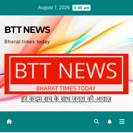
Skip
August 7, 2026
3:30 am
to
content
BTT NEWS
Bharat times today