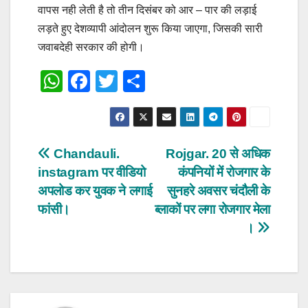
वापस नही लेती है तो तीन दिसंबर को आर – पार की लड़ाई
लड़ते हुए देशव्यापी आंदोलन शुरू किया जाएगा, जिसकी सारी
जवाबदेही सरकार की होगी।
W
F
T
S
h
a
wi
h
at
c
tt
ar
s
e
er
e
Post
Chandauli.
Rojgar. 20 से अधिक
A
b
instagram पर वीडियो
कंपनियों में रोजगार के
navigation
p
o
अपलोड कर युवक ने लगाई
सुनहरे अवसर चंदौली के
p
o
फांसी।
ब्लाकों पर लगा रोजगार मेला
।
k