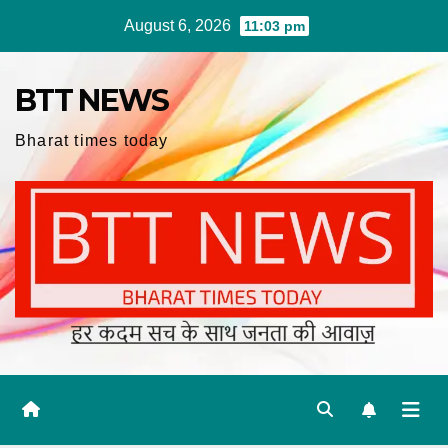
Skip
August 6, 2026
11:03 pm
to
content
BTT NEWS
Bharat times today