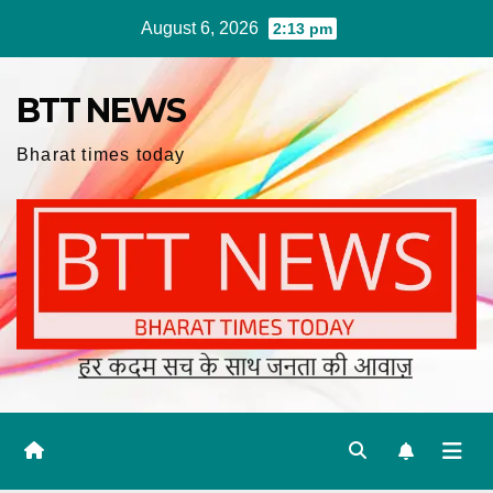
Skip
August 6, 2026
2:13 pm
to
content
BTT NEWS
Bharat times today