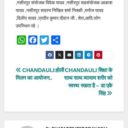
,नसीरपुर संयोजक विवेक यादव ,नसीरपुर सहसंयोजक आकाश
यादव ,नसीरपुर सदस्य निखिल शर्मा निक्की ,मनोज यादव
,दिलीप यादव ,प्रदीप कुमार दीवान जी , शेरा,आदि लोग
उपस्थित रहे ।
W
F
T
S
h
a
wi
h
at
c
tt
ar
s
e
er
e
Post
CHANDAULI:होली
CHANDAULI शिक्षा के
A
b
मिलन का आयोजन..
साथ साथ व्यायाम शरीर को
navigation
p
o
स्वस्थ रखता है – डा एके
p
o
सिंह
k