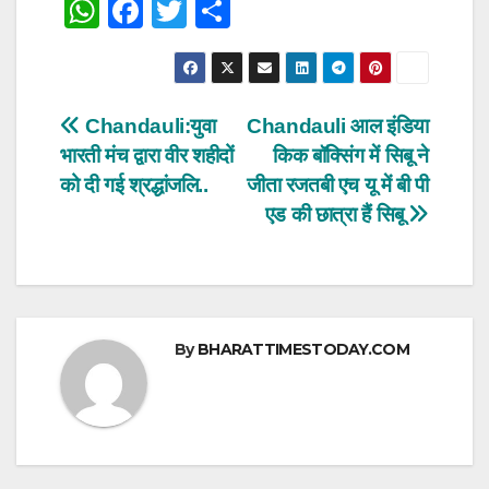
W
F
T
S
h
a
wi
h
at
c
tt
ar
s
e
er
e
Post
Chandauli:युवा
Chandauli आल इंडिया
A
b
भारती मंच द्वारा वीर शहीदों
किक बॉक्सिंग में सिबू ने
navigation
p
o
को दी गई श्रद्धांजलि..
जीता रजतबी एच यू में बी पी
p
o
एड की छात्रा हैं सिबू
k
By
BHARATTIMESTODAY.COM