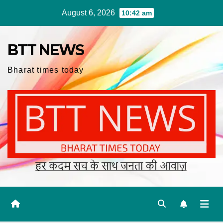
Skip
August 6, 2026
10:42 am
to
content
BTT NEWS
Bharat times today