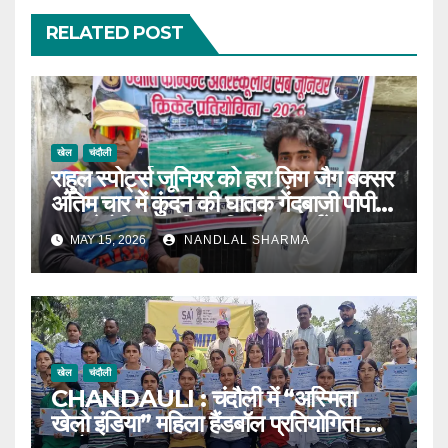
RELATED POST
खेल
चंदौली
राहुल स्पोर्ट्स जूनियर को हरा ज़िग जैग बक्सर
अंतिम चार में कुंदन की घातक गेंदबाजी पीपी
गुप्ता मेमोरियल जूनियर क्रिकेट टूर्नामेंट नॉक
MAY 15, 2026
NANDLAL SHARMA
आउट ।
खेल
चंदौली
CHANDAULI : चंदौली में “अस्मिता
खेलो इंडिया” महिला हैंडबॉल प्रतियोगिता का