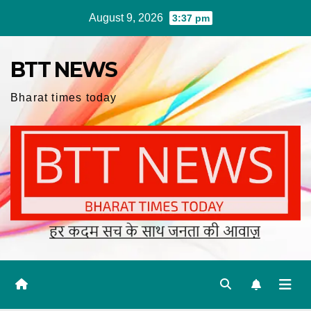
Skip
August 9, 2026
3:37 pm
to
content
BTT NEWS
Bharat times today