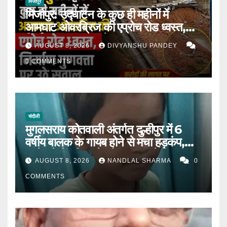
मिर्जापुर
मिर्जापुर: उद्घाटन के कुछ ही महीनों में
आमघाट ओवरब्रिज की एप्रोच रोड ध्वस्त,
निर्माण गुणवत्ता पर उठे सवाल |
AUGUST 8, 2026
DIVYANSHU PANDEY
0 COMMENTS
चंदौली
मुगलसराय कोतवाली अंतर्गत दुल्हीपुर में 6
वर्षीय बालक के गायब होने से मचा हड़कंप,
आधे घंटे में पुलिस ने खोजकर मां से मिलाया।
AUGUST 8, 2026
NANDLAL SHARMA
0
COMMENTS