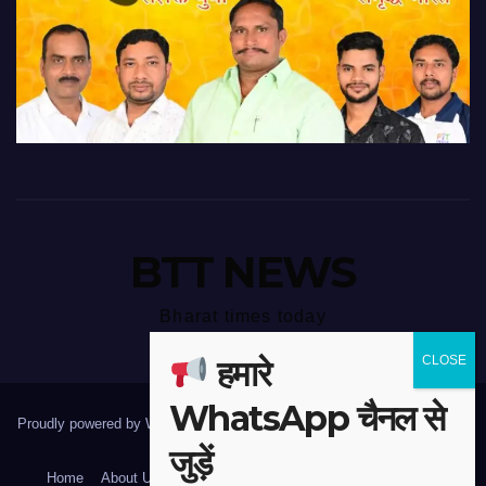
BTT NEWS
Bharat times today
हमारे
WhatsApp चैनल से
Proudly powered by WordPress
|
Theme: Newspaperex by
Themeansar
.
जुड़ें
Home
About Us
Contact Us
Disclaimer
Privacy Policy