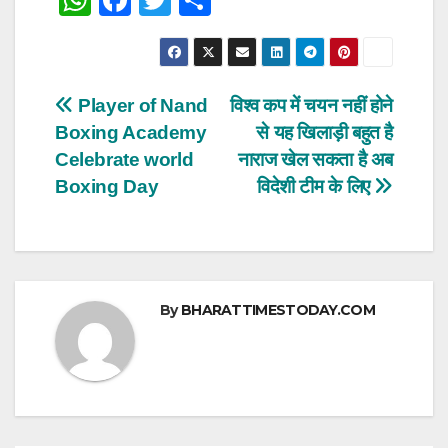
W
F
T
S
h
a
wi
h
at
c
tt
ar
s
e
er
e
Post
Player of Nand
विश्व कप में चयन नहीं होने
A
b
Boxing Academy
से यह खिलाड़ी बहुत है
navigation
p
o
Celebrate world
नाराज खेल सकता है अब
p
o
Boxing Day
विदेशी टीम के लिए
k
By
BHARATTIMESTODAY.COM