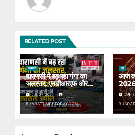
RELATED POST
वाराणसी
धर्म
वाराणसी में बढ़ रहा गंगा का
आज का
जलस्तर, एनडीआरएफ और
2026: 
जल पुलिस अलर्ट मोड पर;
आपका द
JUL 27, 2026
JUN 3
प्रशासन ने जारी की सतर्कता
पंचांग
अपील ।
BHARATTIMESTODAY.COM
दिलाए
BHARAT