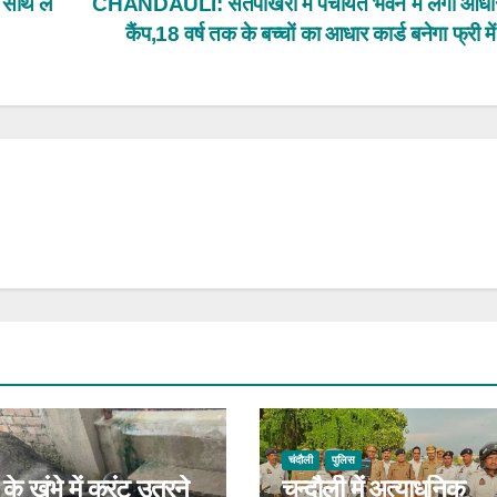
 साथ ले
CHANDAULI: सतपोखरी में पंचायत भवन में लगा आधार
कैंप,18 वर्ष तक के बच्चों का आधार कार्ड बनेगा फ्री म
चंदौली
पुलिस
के खंभे में करंट उतरने
चन्दौली में अत्याधुनिक