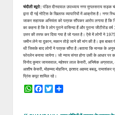
चंदौली ब्यूरो
:: पंडित दीनदयाल उपाध्याय नगर मुगलसराय सड़क चौड़ी
द्वारा दी गई नोटिस के खिलाफ व्यापारियों में आक्रोश है। नगर स्थ
जाकर सहायक अभियंता को पत्रक सौंपकर आरोप लगाया है कि ज
का कहना है कि वे लोग पुराने वासिन्दा हैं और पुराना जीटीरोड 
उत्तर की तरफ कर दिया गया है जो गलत है। ऐसे में लोगों ने 1
जमीन लेने या दुकान, मकान तोड़े जाने की मांग की है। इस बाबत 
थी जिसके बाद लोगों ने पत्रक सौंपा है।बताया कि मानक के अनुर
फोरलेन बनाया जायेगा। जो न्याय संगत होगा उसी के आधार पर कार्रव
विनोद कुमार जायसवाल, महेश्वर लाल केसरी, अभिषेक अग्रवाल, आ
आशीष केसरी, मोहम्मद मोहसिन, इरशाद अहमद बबलू, रामाशंकर प्रस
प्रिंस कपूर शामिल रहे।
W
F
T
S
h
a
wi
h
at
c
tt
ar
s
e
er
e