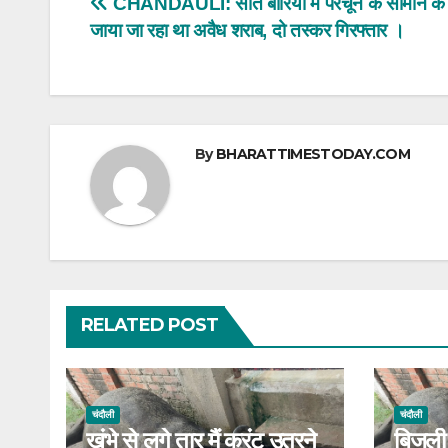
Post
CHANDAULI: सात बोरियों में परचून के सामान के
A
b
जाया जा रहा था अवैध शराब, दो तस्कर गिरफ्तार ।
navigation
p
o
p
o
k
By
BHARATTIMESTODAY.COM
RELATED POST
चंदौली
चंदौली
खंभे से लगे तार मैं करंट उतरने
बिजली 