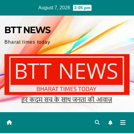
Skip
August 7, 2026
3:05 pm
to
content
BTT NEWS
Bharat times today