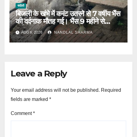
चंदौली
बिजली के खंभे में करंट उतरने से 7 वर्षीय भैंस
की दर्दनाक मौतह गई। भैंस 9 महीने से
गर्भवती थी।
AUG 6, 2026
NANDLAL SHARMA
Leave a Reply
Your email address will not be published.
Required
fields are marked
*
Comment
*