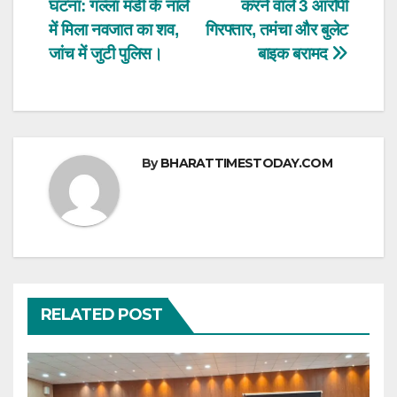
A
b
घटना: गल्ला मंडी के नाले
करने वाले 3 आरोपी
navigation
p
o
में मिला नवजात का शव,
गिरफ्तार, तमंचा और बुलेट
p
o
जांच में जुटी पुलिस।
बाइक बरामद
k
By
BHARATTIMESTODAY.COM
RELATED POST