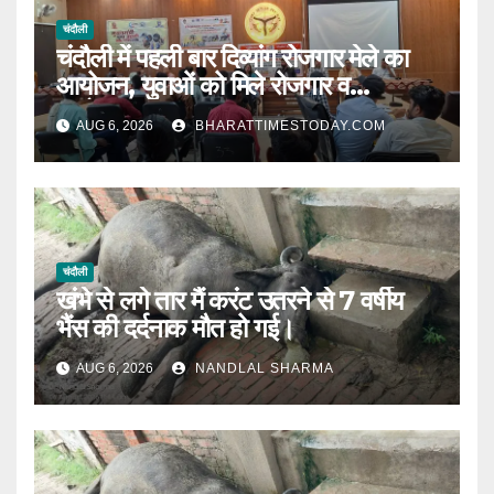
चंदौली
चंदौली में पहली बार दिव्यांग रोजगार मेले का
आयोजन, युवाओं को मिले रोजगार व
स्वरोजगार के अवसर ।
AUG 6, 2026
BHARATTIMESTODAY.COM
चंदौली
खंभे से लगे तार मैं करंट उतरने से 7 वर्षीय
भैंस की दर्दनाक मौत हो गई।
AUG 6, 2026
NANDLAL SHARMA