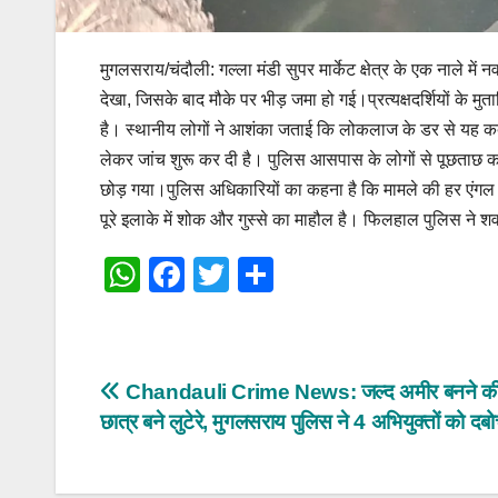
मुगलसराय/चंदौली: गल्ला मंडी सुपर मार्केट क्षेत्र के एक नाले म
देखा, जिसके बाद मौके पर भीड़ जमा हो गई।प्रत्यक्षदर्शियों के म
है। स्थानीय लोगों ने आशंका जताई कि लोकलाज के डर से यह कदम
लेकर जांच शुरू कर दी है। पुलिस आसपास के लोगों से पूछताछ 
छोड़ गया।पुलिस अधिकारियों का कहना है कि मामले की हर एंगल से 
पूरे इलाके में शोक और गुस्से का माहौल है। फिलहाल पुलिस ने शव 
W
F
T
S
h
a
wi
h
at
c
tt
ar
s
e
er
e
Post
Chandauli Crime News: जल्द अमीर बनने की च
A
b
छात्र बने लुटेरे, मुगलसराय पुलिस ने 4 अभियुक्तों को दबो
navigation
p
o
p
o