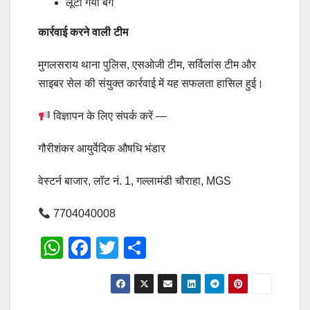
लूटा गया बैग
कार्रवाई करने वाली टीम
मुगलसराय थाना पुलिस, एसओजी टीम, सर्विलांस टीम और
साइबर सेल की संयुक्त कार्रवाई में यह सफलता हासिल हुई।
विज्ञापन के लिए संपर्क करें —
गौरीशंकर आयुर्वेदिक औषधि भंडार
वेस्टर्न बाजार, लॉट नं. 1, गल्लामंडी चौराहा, MGS
7704040008
W
F
T
S
h
a
wi
h
at
c
tt
ar