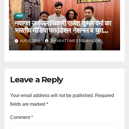
चंदौली
नवागत उपजिलाधिकारी राजेश कुमार वर्मा का
भारतीय मीडिया फाउंडेशन नेशनल व युवा
भारतीय मंच ने किया भव्य स्वागत l
AUG 5, 2026
BHARATTIMESTODAY.COM
Leave a Reply
Your email address will not be published.
Required
fields are marked
*
Comment
*