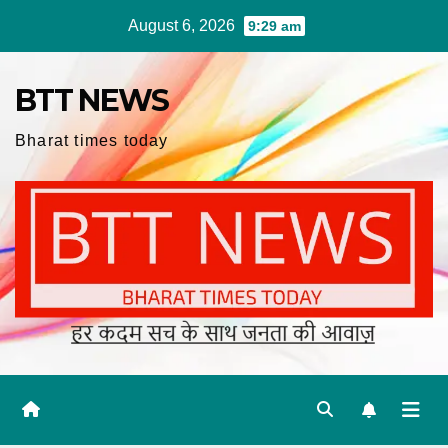
Skip
August 6, 2026
9:29 am
to
content
BTT NEWS
Bharat times today