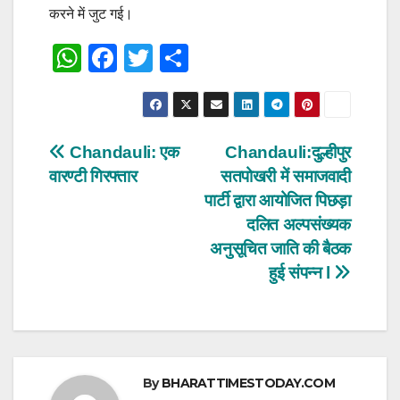
करने में जुट गई।
W
F
T
S
h
a
wi
h
at
c
tt
ar
s
e
er
e
Post
Chandauli: एक
Chandauli:दुल्हीपुर
A
b
वारण्टी गिरफ्तार
सतपोखरी में समाजवादी
navigation
p
o
पार्टी द्वारा आयोजित पिछड़ा
p
o
दलित अल्पसंख्यक
अनुसूचित जाति की बैठक
k
हुई संपन्न l
By
BHARATTIMESTODAY.COM