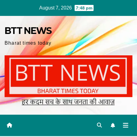
Skip
August 7, 2026
7:48 pm
to
content
BTT NEWS
Bharat times today