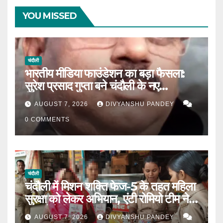
YOU MISSED
चंदौली
भारतीय मीडिया फाउंडेशन का बड़ा फैसला:
सुरेश प्रसाद गुप्ता बने चंदौली के नए
जिलाध्यक्ष|
AUGUST 7, 2026
DIVYANSHU PANDEY
0 COMMENTS
चंदौली
चंदौली में मिशन शक्ति फेज-5 के तहत महिला
सुरक्षा को लेकर अभियान, एंटी रोमियो टीम ने
बाजारों में किया जागरूक|
AUGUST 7, 2026
DIVYANSHU PANDEY