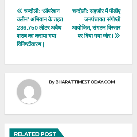
s
e
er
e
Post
चन्दौली: ‘ऑपरेशन
चन्दौली: सहजौर में पीडीए
A
b
क्लीन’ अभियान के तहत
जनपंचायत संगोष्ठी
navigation
p
o
236.750 लीटर अवैध
आयोजित, संगठन विस्तार
p
o
शराब का कराया गया
पर दिया गया जोर l
विनिष्टीकरण |
k
By
BHARATTIMESTODAY.COM
RELATED POST