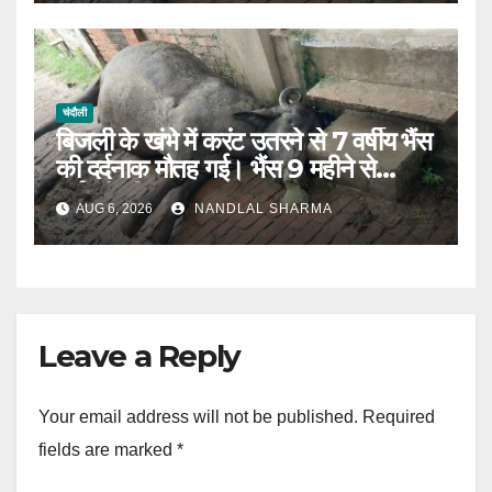
चंदौली
बिजली के खंभे में करंट उतरने से 7 वर्षीय भैंस
की दर्दनाक मौतह गई। भैंस 9 महीने से
गर्भवती थी।
AUG 6, 2026
NANDLAL SHARMA
Leave a Reply
Your email address will not be published.
Required
fields are marked
*