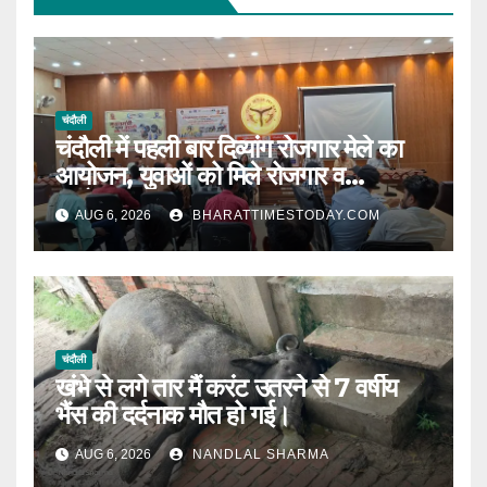
चंदौली
चंदौली में पहली बार दिव्यांग रोजगार मेले का
आयोजन, युवाओं को मिले रोजगार व
स्वरोजगार के अवसर ।
AUG 6, 2026
BHARATTIMESTODAY.COM
चंदौली
खंभे से लगे तार मैं करंट उतरने से 7 वर्षीय
भैंस की दर्दनाक मौत हो गई।
AUG 6, 2026
NANDLAL SHARMA