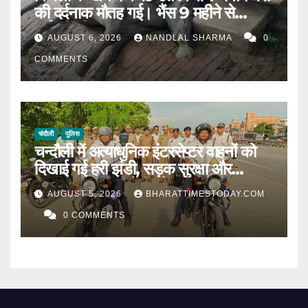
की दर्दनाक मौतह गई। भैंस 9 महीने से
गर्भवती थी।
AUGUST 6, 2026
NANDLAL SHARMA
0
COMMENTS
चंदौली
पुलिस
चन्दौली में अत्याधुनिक इंटरसेप्टर वाहनों को
दिखाई गई हरी झंडी, सड़क सुरक्षा और
यातायात व्यवस्था होगी और मजबूत l
AUGUST 5, 2026
BHARATTIMESTODAY.COM
0 COMMENTS