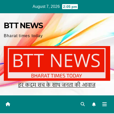
Skip
August 7, 2026
2:05 pm
to
content
BTT NEWS
Bharat times today