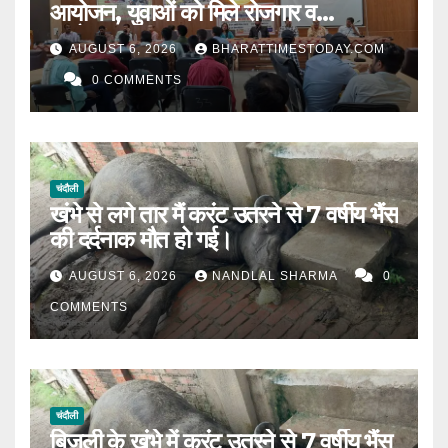
आयोजन, युवाओं को मिले रोजगार व
स्वरोजगार के अवसर ।
AUGUST 6, 2026
BHARATTIMESTODAY.COM
0 COMMENTS
चंदौली
खंभे से लगे तार मैं करंट उतरने से 7 वर्षीय भैंस
की दर्दनाक मौत हो गई।
AUGUST 6, 2026
NANDLAL SHARMA
0
COMMENTS
चंदौली
बिजली के खंभे में करंट उतरने से 7 वर्षीय भैंस