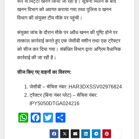
रूप से मिट्टी खनन किया जा रहा है। सूचना मिलने के बाद
खनन विभाग को अवगत कराया गया तथा पुलिस व खनन
विभाग की संयुक्त टीम मौके पर पहुंची।
संयुक्त जांच के दौरान मौके पर अवैध खनन की पुष्टि होने पर
तत्काल कार्रवाई करते हुए एक जेसीबी मशीन तथा एक ट्रैक्टर
को सीज कर दिया गया। संबंधित विभाग द्वारा अग्रिम वैधानिक
कार्रवाई की जा रही है।
सीज किए गए वाहनों का विवरण:
जेसीबी – चेचिस नंबर: HAR3DXSSV02976824
ट्रैक्टर (बिना नंबर प्लेट) – चेचिस नंबर:
IPY5050DTGA024216
W
F
T
S
h
a
wi
h
at
c
tt
ar