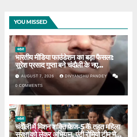
YOU MISSED
चंदौली
भारतीय मीडिया फाउंडेशन का बड़ा फैसला:
सुरेश प्रसाद गुप्ता बने चंदौली के नए
जिलाध्यक्ष|
AUGUST 7, 2026
DIVYANSHU PANDEY
0 COMMENTS
चंदौली
चंदौली में मिशन शक्ति फेज-5 के तहत महिला
सुरक्षा को लेकर अभियान, एंटी रोमियो टीम ने