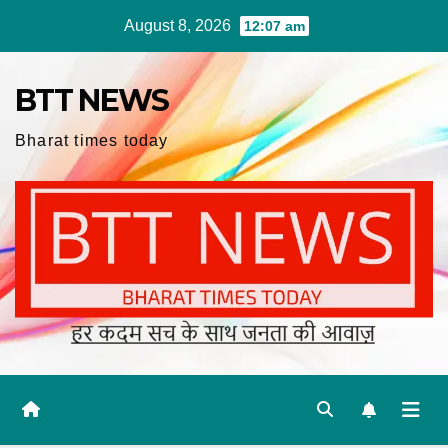
Skip
August 8, 2026
12:07 am
to
content
BTT NEWS
Bharat times today