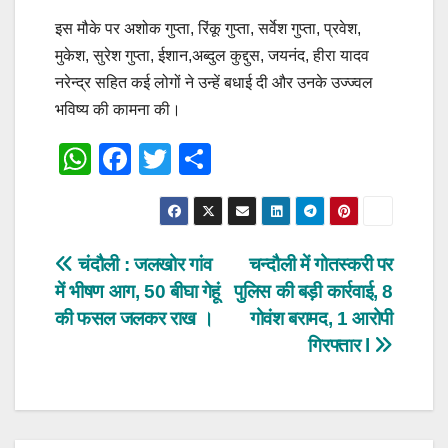
इस मौके पर अशोक गुप्ता, रिंकू गुप्ता, सर्वेश गुप्ता, प्रवेश,
मुकेश, सुरेश गुप्ता, ईशान,अब्दुल कुद्दुस, जयनंद, हीरा यादव
नरेन्द्र सहित कई लोगों ने उन्हें बधाई दी और उनके उज्ज्वल
भविष्य की कामना की।
W
F
T
S
h
a
wi
h
at
c
tt
ar
s
e
er
e
Post
चंदौली : जलखोर गांव
चन्दौली में गोतस्करी पर
A
b
में भीषण आग, 50 बीघा गेहूं
पुलिस की बड़ी कार्रवाई, 8
navigation
p
o
की फसल जलकर राख ।
गोवंश बरामद, 1 आरोपी
p
o
गिरफ्तार l
k