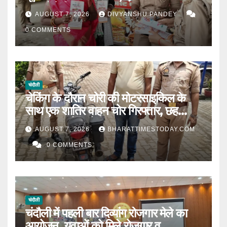
बाजारों में किया जागरूक|
AUGUST 7, 2026
DIVYANSHU PANDEY
0 COMMENTS
चंदौली
चेकिंग के दौरान चोरी की मोटरसाइकिल के
साथ एक शातिर वाहन चोर गिरफ्तार, छह
मुकदमों का है आरोपी l
AUGUST 7, 2026
BHARATTIMESTODAY.COM
0 COMMENTS
चंदौली
चंदौली में पहली बार दिव्यांग रोजगार मेले का
आयोजन, युवाओं को मिले रोजगार व