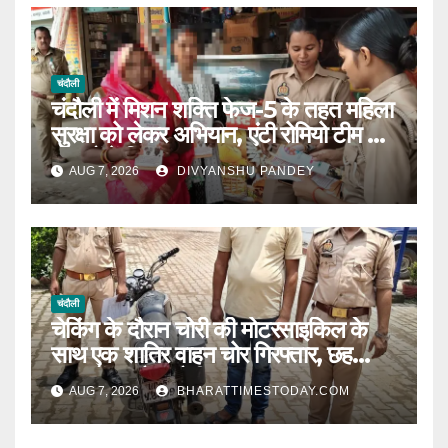
चंदौली
चंदौली में मिशन शक्ति फेज-5 के तहत महिला
सुरक्षा को लेकर अभियान, एंटी रोमियो टीम ने
बाजारों में किया जागरूक|
AUG 7, 2026
DIVYANSHU PANDEY
चंदौली
चेकिंग के दौरान चोरी की मोटरसाइकिल के
साथ एक शातिर वाहन चोर गिरफ्तार, छह
मुकदमों का है आरोपी l
AUG 7, 2026
BHARATTIMESTODAY.COM