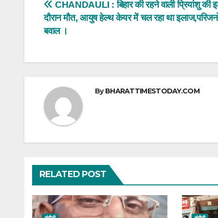
Post
CHANDAULI : बिहार की रहने वाली प्रियांशु की इ
A
b
दौरान मौत, आयुष हेल्थ केयर में चल रहा था इलाज,परिजनो
navigation
p
o
बवाल ।
p
o
k
By
BHARATTIMESTODAY.COM
RELATED POST
चंदौली
चंदौली