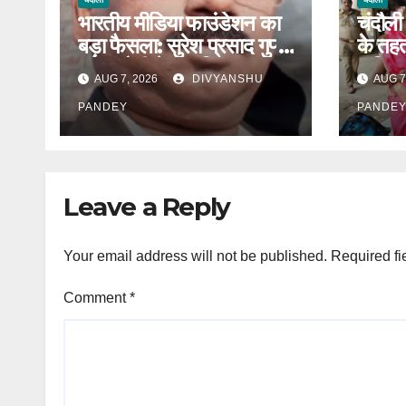
भारतीय मीडिया फाउंडेशन का
चंदौली
बड़ा फैसला: सुरेश प्रसाद गुप्ता
के तहत
बने चंदौली के नए जिलाध्यक्ष|
अभियान
AUG 7, 2026
DIVYANSHU
AUG 7
बाजारो
PANDEY
PANDE
Leave a Reply
Your email address will not be published.
Required fi
Comment
*