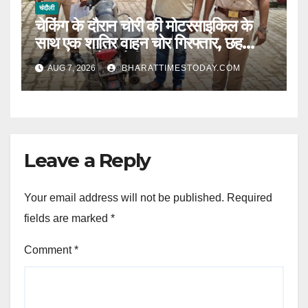
चंदौली
चेकिंग के दौरान चोरी की मोटरसाइकिल के
साथ एक शातिर वाहन चोर गिरफ्तार, छह
मुकदमों का है आरोपी l
AUG 7, 2026
BHARATTIMESTODAY.COM
Leave a Reply
Your email address will not be published.
Required
fields are marked
*
Comment
*