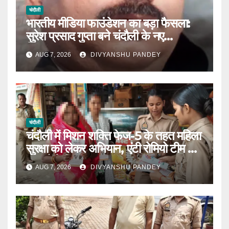
चंदौली
भारतीय मीडिया फाउंडेशन का बड़ा फैसला:
सुरेश प्रसाद गुप्ता बने चंदौली के नए
जिलाध्यक्ष|
AUG 7, 2026
DIVYANSHU PANDEY
चंदौली
चंदौली में मिशन शक्ति फेज-5 के तहत महिला
सुरक्षा को लेकर अभियान, एंटी रोमियो टीम ने
बाजारों में किया जागरूक|
AUG 7, 2026
DIVYANSHU PANDEY