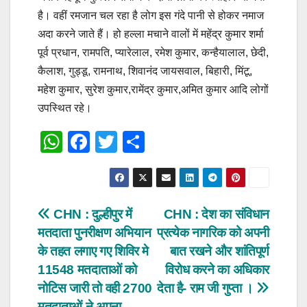
है। वहीं रमजान चल रहा है लोग इस गंदे पानी से होकर नमाज
अदा करने जाते हैं। हो हल्ला मचाने वालों में महेंद्र कुमार शर्मा
पूर्व प्रधान, रामपति, प्यारेलाल, रमेश कुमार, कन्हैयालाल, छेदी,
कैलाश, गुड्डू, रामनाथ, शिवानंद जायसवाल, बिहारी, मिंटू,
महेश कुमार, सुरेश कुमार,रामेंद्र कुमार,अमित कुमार आदि लोगों
उपस्थित रहे।
W
F
T
S
h
a
wi
h
at
c
tt
ar
s
e
er
e
Post
CHN : दुल्हीपुर में
CHN : देश का संविधान
A
b
मतदाता पुनरीक्षण अभियान
प्रत्येक नागरिक को अपनी
navigation
p
o
के तहत लगाए गए शिविर मे
बात रखने और शांतिपूर्ण
p
o
11548 मतदाताओं को
विरोध करने का अधिकार
नोटिस जारी तो वही 2700
देता है- राम जी गुप्ता ।
k
मतदाताओं ने अपना