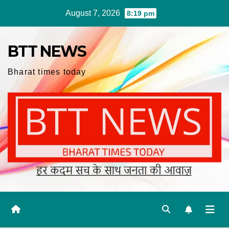
Skip
August 7, 2026
8:19 pm
to
content
BTT NEWS
Bharat times today