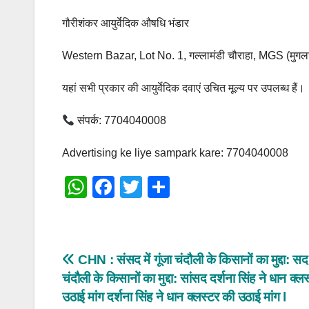
गौरीशंकर आयुर्वेदिक औषधि भंडार
Western Bazar, Lot No. 1, गल्लामंडी चौराहा, MGS (मुग
यहां सभी प्रकार की आयुर्वेदिक दवाएं उचित मूल्य पर उपलब्ध हैं।
संपर्क: 7704040008
Advertising ke liye sampark kare: 7704040008
W
F
T
S
h
a
wi
h
at
c
tt
ar
s
e
er
e
Post
CHN : संसद में गूंजा चंदौली के किसानों का मुद्दा: सद म
A
b
चंदौली के किसानों का मुद्दा: सांसद दर्शना सिंह ने धान क्ल
navigation
p
o
उठाई मांग दर्शना सिंह ने धान क्लस्टर की उठाई मांग l