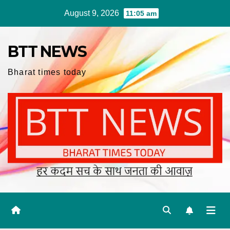
Skip
August 9, 2026
11:05 am
to
content
BTT NEWS
Bharat times today