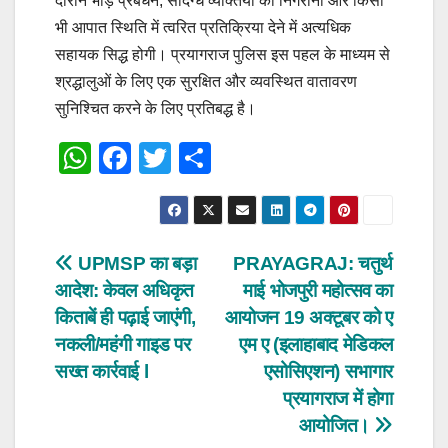
दौरान भीड़ प्रबंधन, संदिग्ध व्यक्तियों की निगरानी और किसी
भी आपात स्थिति में त्वरित प्रतिक्रिया देने में अत्यधिक
सहायक सिद्ध होगी। प्रयागराज पुलिस इस पहल के माध्यम से
श्रद्धालुओं के लिए एक सुरक्षित और व्यवस्थित वातावरण
सुनिश्चित करने के लिए प्रतिबद्ध है।
W
F
T
S
h
a
wi
h
at
c
tt
ar
s
e
er
e
Post
UPMSP का बड़ा
PRAYAGRAJ: चतुर्थ
A
b
आदेश: केवल अधिकृत
माई भोजपुरी महोत्सव का
navigation
p
o
किताबें ही पढ़ाई जाएंगी,
आयोजन 19 अक्टूबर को ए
p
o
नकली/महंगी गाइड पर
एम ए (इलाहाबाद मेडिकल
सख्त कार्रवाई l
एसोसिएशन) सभागार
k
प्रयागराज में होगा
आयोजित।