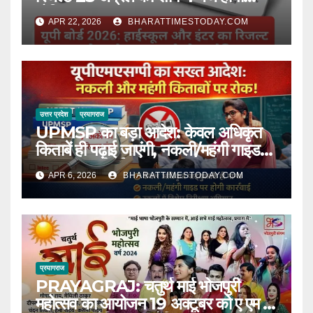
घोषित l
APR 22, 2026
BHARATTIMESTODAY.COM
उत्तर प्रदेश
प्रयागराज
UPMSP का बड़ा आदेश: केवल अधिकृत
किताबें ही पढ़ाई जाएंगी, नकली/महंगी गाइड
पर सख्त कार्रवाई l
APR 6, 2026
BHARATTIMESTODAY.COM
प्रयागराज
PRAYAGRAJ: चतुर्थ माई भोजपुरी
महोत्सव का आयोजन 19 अक्टूबर को ए एम ए