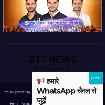
BTT NEWS
Bharat times today
हमारे
WhatsApp चैनल से
Proudly powered by WordPress
|
Theme: Newspaperex by
Themeansar
.
जुड़ें
Home
About Us
Contact Us
Disclaimer
Privacy Policy