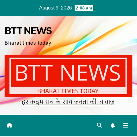
Skip
August 9, 2026
2:08 am
to
content
BTT NEWS
Bharat times today