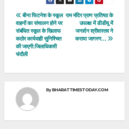
at
c
tt
ar
s
e
er
e
Post
बीना फिटनेश के स्कूल
राम मंदिर प्राण प्रतिष्ठा के
A
b
वाहनों का संचालन होने पर
उपलक्ष में डीडीयू में
navigation
p
o
संबंधित स्कूल के खिलाफ
जनार्दन श्रीवास्तव ने
p
o
कठोर कार्यवाही सुनिश्चित
कराया जागरण…
की जाएगी:जिलाधिकारी
k
चंदौली
By
BHARATTIMESTODAY.COM