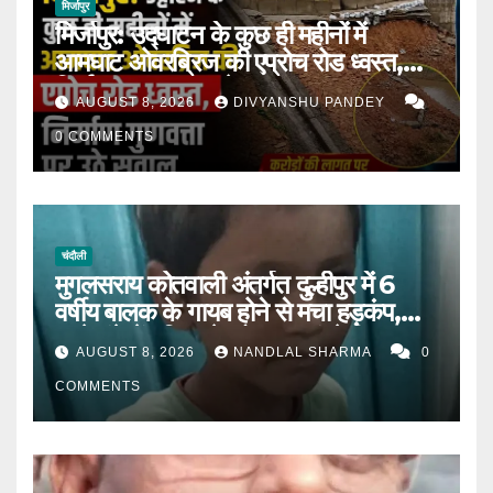
मिर्जापुर
मिर्जापुर: उद्घाटन के कुछ ही महीनों में
आमघाट ओवरब्रिज की एप्रोच रोड ध्वस्त,
निर्माण गुणवत्ता पर उठे सवाल |
AUGUST 8, 2026
DIVYANSHU PANDEY
0 COMMENTS
चंदौली
मुगलसराय कोतवाली अंतर्गत दुल्हीपुर में 6
वर्षीय बालक के गायब होने से मचा हड़कंप,
आधे घंटे में पुलिस ने खोजकर मां से मिलाया।
AUGUST 8, 2026
NANDLAL SHARMA
0
COMMENTS