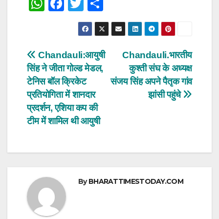
W
F
T
S
h
a
wi
h
at
c
tt
ar
s
e
er
e
Post
Chandauli:आयुषी
Chandauli.भारतीय
A
b
सिंह ने जीता गोल्ड मेडल,
कुश्ती संघ के अध्यक्ष
navigation
p
o
टेनिस बॉल क्रिकेट
संजय सिंह अपने पैतृक गांव
p
o
प्रतियोगिता में शानदार
झांसी पहुंचे
प्रदर्शन, एशिया कप की
k
टीम में शामिल थी आयुषी
By
BHARATTIMESTODAY.COM