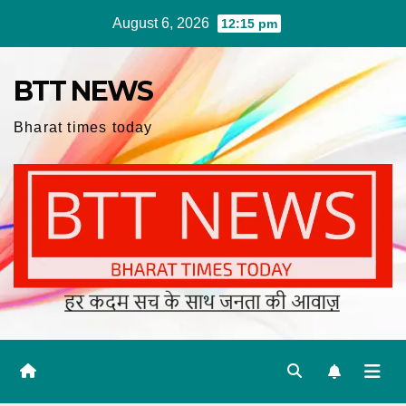
Skip
August 6, 2026
12:15 pm
to
content
BTT NEWS
Bharat times today