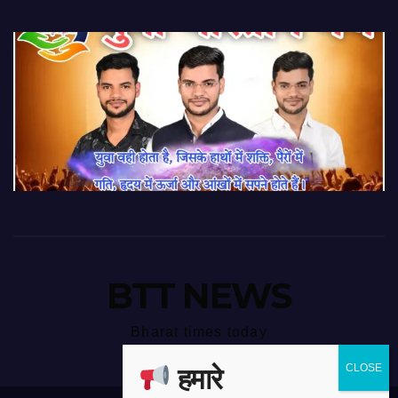
BTT NEWS
Bharat times today
हमारे