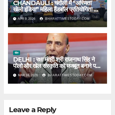
CHANDAULI : चंदौली में “अस्मिता
खेलो इंडिया” महिला हैंडबॉल प्रतियोगिता का
आयोजन l
APR 9, 2026
BHARATTIMESTODAY.COM
खेल
DELHI : रक्षा मंत्री श्री राजनाथ सिंह ने
पोलो और खेल संस्कृति को मजबूत बनाने पर
दिया जोर l
MAR 16, 2026
BHARATTIMESTODAY.COM
Leave a Reply