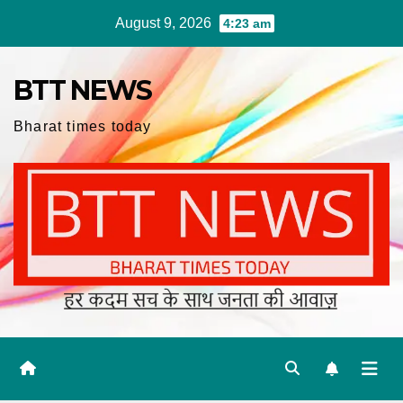
Skip
August 9, 2026
4:23 am
to
content
BTT NEWS
Bharat times today