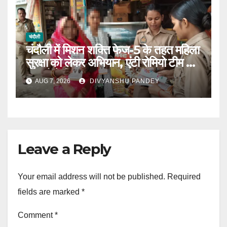
चंदौली
चंदौली में मिशन शक्ति फेज-5 के तहत महिला
सुरक्षा को लेकर अभियान, एंटी रोमियो टीम ने
बाजारों में किया जागरूक|
AUG 7, 2026
DIVYANSHU PANDEY
Leave a Reply
Your email address will not be published.
Required
fields are marked
*
Comment
*