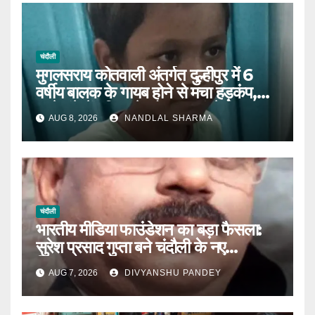
चंदौली
मुगलसराय कोतवाली अंतर्गत दुल्हीपुर में 6
वर्षीय बालक के गायब होने से मचा हड़कंप,
आधे घंटे में पुलिस ने खोजकर मां से मिलाया।
AUG 8, 2026
NANDLAL SHARMA
चंदौली
भारतीय मीडिया फाउंडेशन का बड़ा फैसला:
सुरेश प्रसाद गुप्ता बने चंदौली के नए
जिलाध्यक्ष|
AUG 7, 2026
DIVYANSHU PANDEY