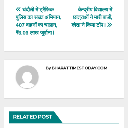
s
e
er
e
Post
चंदौली में ट्रैफिक
केन्द्रीय विद्यालय में
A
b
पुलिस का सख्त अभियान,
छात्राओं ने मारी बाजी,
navigation
p
o
407 वाहनों का चालान,
श्वेता ने किया टॉप l
p
o
₹6.06 लाख जुर्माना l
k
By
BHARATTIMESTODAY.COM
RELATED POST