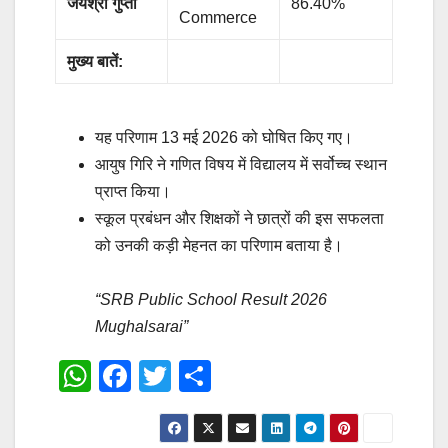
जयश्री गुप्ता
86.40%
Commerce
मुख्य बातें:
यह परिणाम 13 मई 2026 को घोषित किए गए।
आयुष गिरि ने गणित विषय में विद्यालय में सर्वोच्च स्थान
प्राप्त किया।
स्कूल प्रबंधन और शिक्षकों ने छात्रों की इस सफलता
को उनकी कड़ी मेहनत का परिणाम बताया है।
“SRB Public School Result 2026
Mughalsarai”
W
F
T
S
h
a
wi
h
at
c
tt
ar