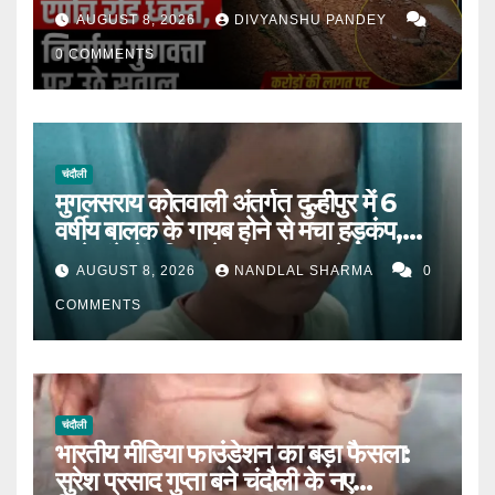
निर्माण गुणवत्ता पर उठे सवाल |
AUGUST 8, 2026
DIVYANSHU PANDEY
0 COMMENTS
चंदौली
मुगलसराय कोतवाली अंतर्गत दुल्हीपुर में 6
वर्षीय बालक के गायब होने से मचा हड़कंप,
आधे घंटे में पुलिस ने खोजकर मां से मिलाया।
AUGUST 8, 2026
NANDLAL SHARMA
0
COMMENTS
चंदौली
भारतीय मीडिया फाउंडेशन का बड़ा फैसला:
सुरेश प्रसाद गुप्ता बने चंदौली के नए