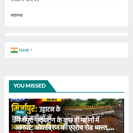
स्वास्थ
Hindi
▼
YOU MISSED
मिर्जापुर
मिर्जापुर: उद्घाटन के कुछ ही महीनों में
आमघाट ओवरब्रिज की एप्रोच रोड ध्वस्त,